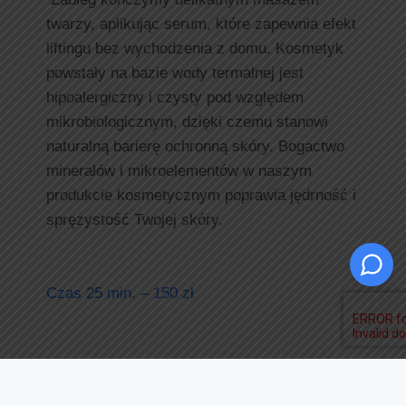
twarzy, aplikując serum, które zapewnia efekt
liftingu bez wychodzenia z domu. Kosmetyk
powstały na bazie wody termalnej jest
hipoalergiczny i czysty pod względem
mikrobiologicznym, dzięki czemu stanowi
naturalną barierę ochronną skóry. Bogactwo
minerałów i mikroelementów w naszym
produkcie kosmetycznym poprawia jędrność i
sprężystość Twojej skóry.
Czas 25 min. – 150 zł
Zabieg Termalny Na