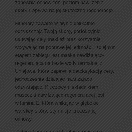
zapewnia odpowiedni poziom nawilżenia
skóry i wpływa na jej skuteczną regenerację.
Minerały zawarte w płynie delikatnie
oczyszczają Twoją skórę, perfekcyjnie
usuwając cały makijaż oraz korzystnie
wpływając na poprawę jej jędrności. Kolejnym
etapem zabiegu jest maska nawilżająco-
regenerująca na bazie wody termalnej z
Uniejowa, która zapewnia detoksykację cery,
jednocześnie działając nawilżająco i
odżywiająco. Kluczowym składnikiem
maseczki nawilżająco-regenerującej jest
witamina E, która wnikając w głębokie
warstwy skóry, stymuluje procesy jej
odnowy.
Zabieg kończymy delikatnym masażem