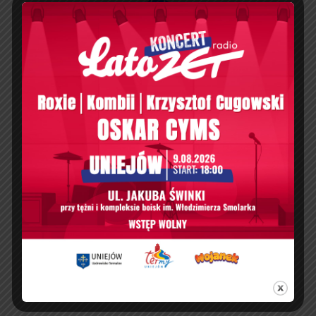
OSOBNA PŁATNOŚĆ
W zależności od masażu
GODZINY OTWARCIA
11:00 – 21:00
TELEFON
505 785 307