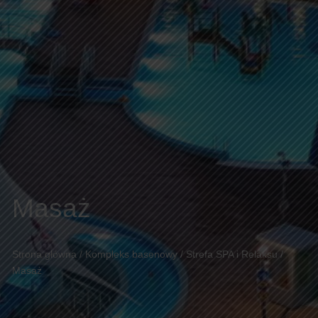
Masaż
Strona główna
/
Kompleks basenowy
/
Strefa SPA i Relaksu
/
Masaż