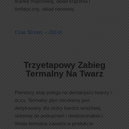
tkankę mięśniową, układ krążenia i
limfatyczny, układ nerwowy.
Czas 50 min. – 210 zł
Trzyetapowy Zabieg
Termalny Na Twarz
Pierwszy etap polega na demakijażu twarzy i
oczu. Termalny płyn micelarny jest
dedykowany dla skóry bardzo wrażliwej,
skłonnej do podrażnień i niedoskonałości.
Woda termalna zawarta w produkcie