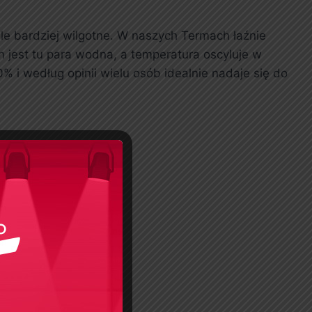
ele bardziej wilgotne. W naszych Termach łaźnie
jest tu para wodna, a temperatura oscyluje w
% i według opinii wielu osób idealnie nadaje się do