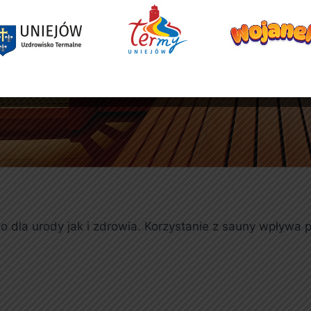
two dla urody jak i zdrowia. Korzystanie z sauny wpływ