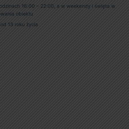
odzinach 16:00 – 22:00, a w weekendy i święta w
owania obiektu
 od 13 roku życia