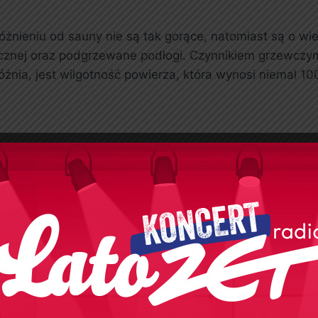
óżnieniu od sauny nie są tak gorące, natomiast są o wi
znej oraz podgrzewane podłogi. Czynnikiem grzewczym 
żnia, jest wilgotność powierza, która wynosi niemal 100