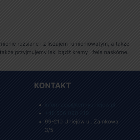
ienie rozsiane i z liszajem rumieniowatym, a także
także przyjmujemy leki bądź kremy i żele naskórne.
KONTAKT
informacja@termyuniejow.pl
+48 506 090 419
99-210 Uniejów ul. Zamkowa
3/5