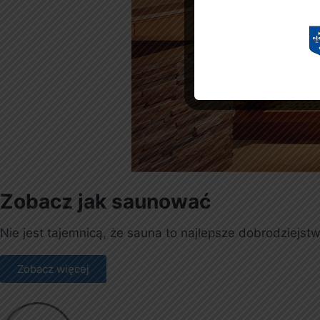
Zobacz jak saunować
Nie jest tajemnicą, że sauna to najlepsze dobrodziejs
Zobacz więcej