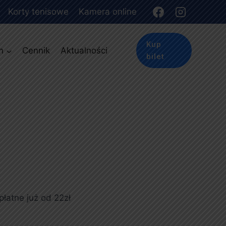
Korty tenisowe
Kamera online
Kup
m
Cennik
Aktualności
bilet
łatne już od 22zł