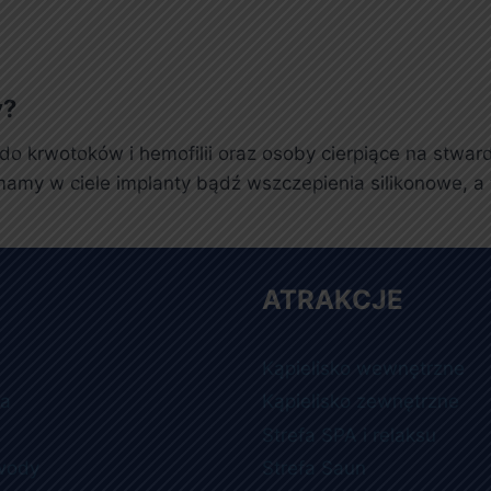
y?
 krwotoków i hemofilii oraz osoby cierpiące na stwardn
mamy w ciele implanty bądź wszczepienia silikonowe, a 
ATRAKCJE
Kąpielisko wewnętrzne
ia
Kąpielisko zewnętrzne
Strefa SPA i relaksu
wody
Strefa Saun