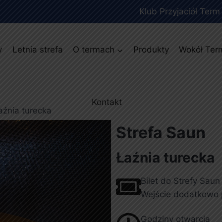
Klub Przyjaciół Term
y
Letnia strefa
O termach
Produkty
Wokół Ter
Kontakt
aźnia turecka
Strefa Saun
Łaźnia turecka
Bilet do Strefy Saun
Wejście dodatkowo p
Godziny otwarcia