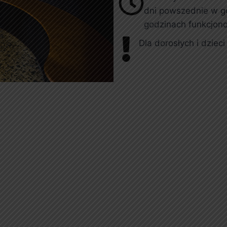
dni powszednie w g
godzinach funkcjon
Dla dorosłych i dzieci