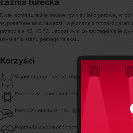
Łaźnia turecka
Dwie łaźnie tureckie zwane również jako parowe, w odr
wyposażone są w ławeczki wykonane z mozaiki ceramic
przedziale 43-46 °C. Jednak tym co szczególnie je wyró
uzyskania stanu pełnego relaksu.
Korzyści
Wspomaga proces odchudzania
Pomaga w usunięciu toksyn z organizmu
Polepsza elastyczność i jędrność skóry
Poprawia wydolność naczyniowo-sercową